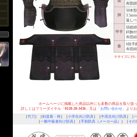
面
布団紺
50本
胴
3.5m
返しベ
頭総紺
甲手
鍔飾付
布団紺
6段手
垂
布団紺
※サイズに付
ホームページに掲載した商品以外にも多数の商品を取り扱
詳しくはフリーダイヤル「
0120-20-3436
」又は
「お問い合わせ」
よりお
［
竹刀
］［
剣道着・袴
］［
小学生向け防具
］［
中高生向け防具
］［
［
一般中級者向け防具
］［
手刺防具（メーカー品）
］［
その