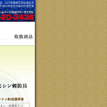
店 山口県警察互助会指定店
平成10年度全武連功労賞受賞
ナナメ刺 紺鹿革張
タン・紺鹿革アゴ