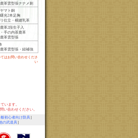
鹿革雲型張ナナメ刺
型ヤマト銅
/m曙光2本足胸
リ仕立・横縫乳革
鹿革2段生子入
・手の内茶鹿革
鹿革雲型張
飾
鹿革雲型張・紐補強
いてはお問い合わせくださ
い
っています。
問い合わせください。
一般初心者向け防具
］
他の武道具
］