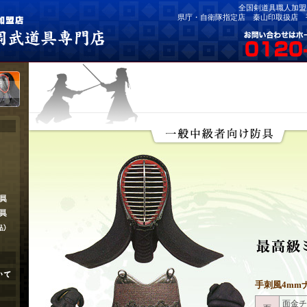
全国剣道具職人加盟
県庁・自衛隊指定店 秦山印取扱店 
手刺風4mm
面金チ