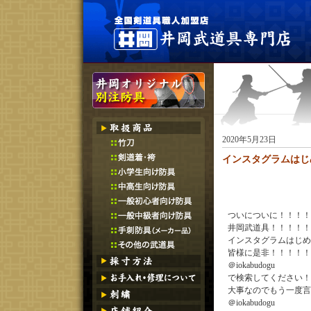
2020年5月23日
インスタグラムはじ
ついについに！！！！
井岡武道具！！！！！
インスタグラムはじめま
皆様に是非！！！！！
＠iokabudogu
で検索してください！
大事なのでもう一度言
＠iokabudogu