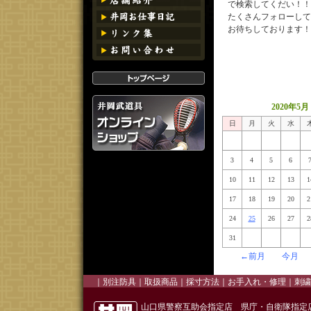
で検索してくだい！！
たくさんフォローして
お待ちしております！
2020年5月
日
月
火
水
3
4
5
6
10
11
12
13
1
17
18
19
20
2
24
25
26
27
2
31
←前月
今月
｜
別注防具
｜
取扱商品
｜
採寸方法
｜お手入れ・修理｜
刺繍
山口県警察互助会指定店 県庁・自衛隊指定