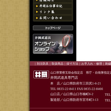
｜
別注防具
｜
取扱商品
｜
採寸方法
｜お手入れ・修理｜
刺繍
山口県警察互助会指定店 県庁・自衛隊指定
井岡武道具専門店
本 店／山口県防府市三田尻1-6-21
TEL 0835-22-8411 FAX 0835-22-8466
山口店／山口県山口市楠町6-2
TEL
製造部／山口県防府市宮市町3-13
TEL