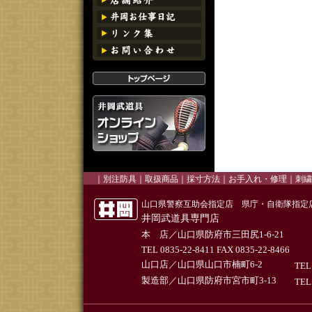
｜
別注防具
｜
取扱商品
｜
採寸方法
｜お手入れ・修理｜
刺繍
山口県警察互助会指定店 県庁・自衛隊指定
井岡武道具専門店
本 店／山口県防府市三田尻1-6-21
TEL 0835-22-8411 FAX 0835-22-8466
山口店／山口県山口市楠町6-2
TEL
製造部／山口県防府市宮市町3-13
TEL