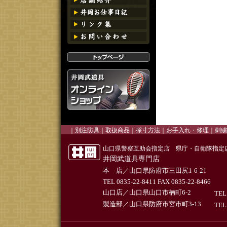
｜
別注防具
｜
取扱商品
｜
採寸方法
｜お手入れ・修理｜
刺繍
山口県警察互助会指定店 県庁・自衛隊指定
井岡武道具専門店
本 店／山口県防府市三田尻1-6-21
TEL 0835-22-8411 FAX 0835-22-8466
山口店／山口県山口市楠町6-2
TEL
製造部／山口県防府市宮市町3-13
TEL