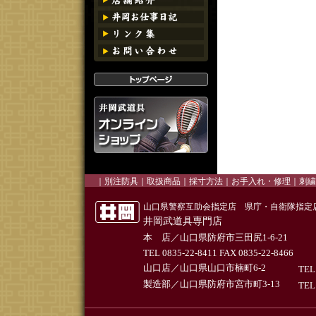
｜
別注防具
｜
取扱商品
｜
採寸方法
｜お手入れ・修理｜
刺繍
山口県警察互助会指定店 県庁・自衛隊指定
井岡武道具専門店
本 店／山口県防府市三田尻1-6-21
TEL 0835-22-8411 FAX 0835-22-8466
山口店／山口県山口市楠町6-2
TEL
製造部／山口県防府市宮市町3-13
TEL