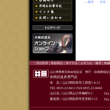
←前月
今月
｜
別注防具
｜
取扱商品
｜
採寸方法
｜お手入れ・修理｜
刺繍
山口県警察互助会指定店 県庁・自衛隊指定
井岡武道具専門店
本 店／山口県防府市三田尻1-6-21
TEL 0835-22-8411 FAX 0835-22-8466
山口店／山口県山口市楠町6-2
TEL
製造部／山口県防府市宮市町3-13
TEL