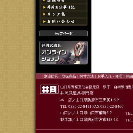
｜
別注防具
｜
取扱商品
｜
採寸方法
｜お手入れ・修理｜
刺繍
山口県警察互助会指定店 県庁・自衛隊指定
井岡武道具専門店
本 店／山口県防府市三田尻1-6-21
TEL 0835-22-8411 FAX 0835-22-8466
山口店／山口県山口市楠町6-2
TEL
製造部／山口県防府市宮市町3-13
TEL